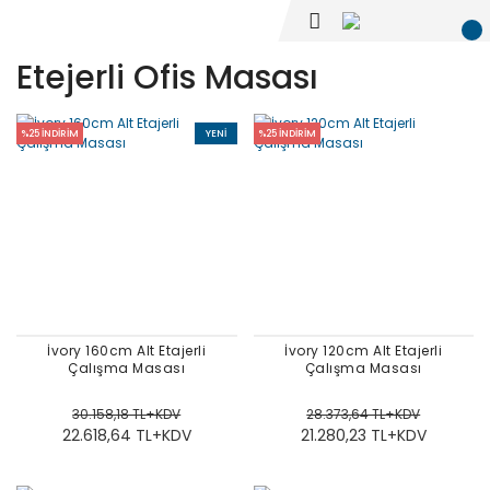
Etejerli Ofis Masası
%25 İNDİRİM
YENI
%25 İNDİRİM
İvory 160cm Alt Etajerli
İvory 120cm Alt Etajerli
Çalışma Masası
Çalışma Masası
30.158,18 TL+KDV
28.373,64 TL+KDV
22.618,64 TL+KDV
21.280,23 TL+KDV