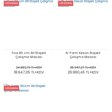
%25 İNDİRİM
%25 İNDİRİM
Five 80 cm Alt Etajerli
N-Form Keson Etajerli
Çalışma Masası
Çalışma Masası
24.862,73 TL+KDV
35.947,27 TL+KDV
18.647,05 TL+KDV
26.960,45 TL+KDV
%25 İNDİRİM