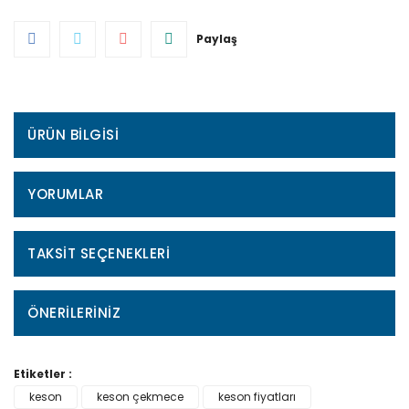
Paylaş
ÜRÜN BILGISI
YORUMLAR
TAKSIT SEÇENEKLERI
ÖNERILERINIZ
Etiketler :
keson
keson çekmece
keson fiyatları