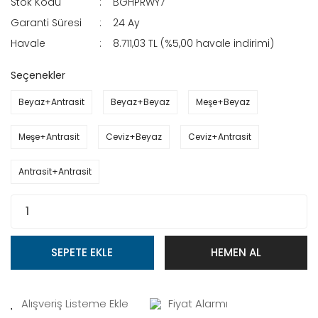
Stok Kodu
BGHPRWY7
Garanti Süresi
24 Ay
Havale
8.711,03 TL (%5,00 havale indirimi)
Seçenekler
Beyaz+Antrasit
Beyaz+Beyaz
Meşe+Beyaz
Meşe+Antrasit
Ceviz+Beyaz
Ceviz+Antrasit
Antrasit+Antrasit
SEPETE EKLE
HEMEN AL
Fiyat Alarmı