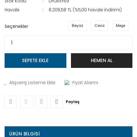
Stok Kodu
DHJRXY69
Havale
8.206,58 TL (%5,00 havale indirimi)
Beyaz
Ceviz
Meşe
Seçenekler
SEPETE EKLE
HEMEN AL
Fiyat Alarmı
Paylaş
ÜRÜN BILGISI