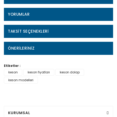
YORUMLAR
TAKSIT SEÇENEKLERI
ÖNERILERINIZ
Etiketler :
keson
keson fiyatları
keson dolap
keson modelleri
KURUMSAL