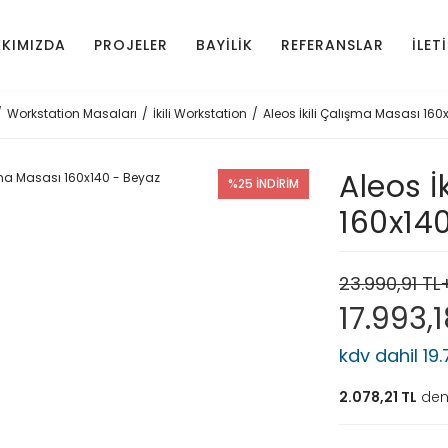
KIMIZDA
PROJELER
BAYİLİK
REFERANSLAR
İLET
Workstation Masaları
İkili Workstation
Aleos İkili Çalışma Masası 160
Aleos İ
%25 İNDİRİM
160x14
23.990,91 T
17.993,
kdv dahil 19
2.078,21 TL
den 