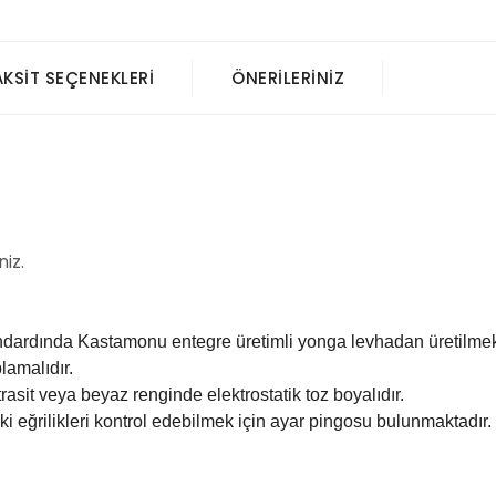
AKSIT SEÇENEKLERI
ÖNERILERINIZ
niz.
ndardında Kastamonu entegre üretimli yonga levhadan üretilmek
lamalıdır.
rasit veya beyaz renginde elektrostatik toz boyalıdır.
 eğrilikleri kontrol edebilmek için ayar pingosu bulunmaktadır.