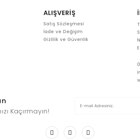
ALIŞVERİŞ
Satış Sözleşmesi
T
İade ve Değişim
S
Gizlilik ve Güvenlik
N
E
Gönder
un
ızı Kaçırmayın!