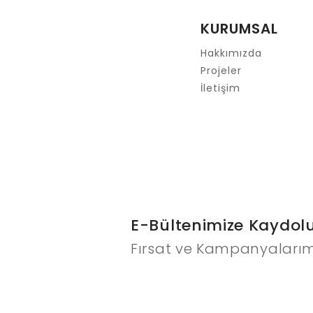
Ürün bilgilerinde hatalar bulunuyor.
KURUMSAL
Ürün fiyatı diğer sitelerden daha pahalı.
Bu ürüne benzer farklı alternatifler olmalı.
Hakkımızda
Projeler
İletişim
E-Bültenimize Kaydol
Fırsat ve Kampanyalarım