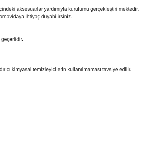
çindeki aksesuarlar yardımıyla kurulumu gerçekleştirilmektedir.
tornavidaya ihtiyaç duyabilirsiniz.
 geçerlidir.
ındırıcı kimyasal temizleyicilerin kullanılmaması tavsiye edilir.
 ve diğer konularda yetersiz gördüğünüz noktaları öneri formunu kullanar
Bu ürüne ilk yorumu siz yapın!
Yorum Yaz