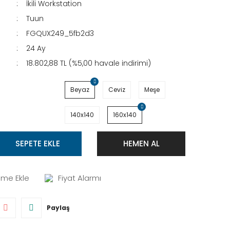
İkili Workstation
Tuun
FGQUX249_5fb2d3
24 Ay
18.802,88 TL (%5,00 havale indirimi)
Beyaz
Ceviz
Meşe
140x140
160x140
SEPETE EKLE
HEMEN AL
Fiyat Alarmı
Paylaş