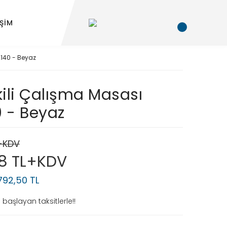
İŞİM
x140 - Beyaz
kili Çalışma Masası
0 - Beyaz
L+KDV
18 TL+KDV
.792,50 TL
başlayan taksitlerle!!