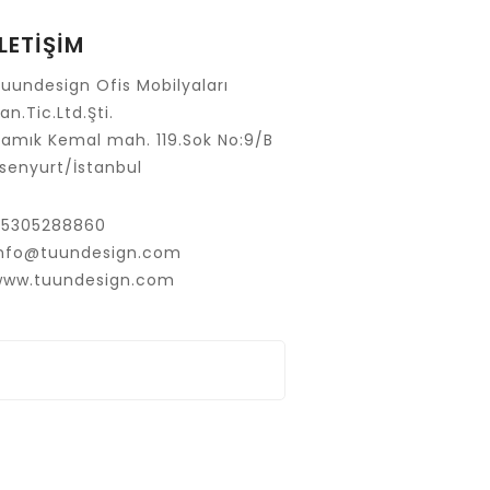
İLETİŞİM
uundesign Ofis Mobilyaları
an.Tic.Ltd.Şti.
amık Kemal mah. 119.Sok No:9/B
senyurt/İstanbul
05305288860
info@tuundesign.com
www.tuundesign.com