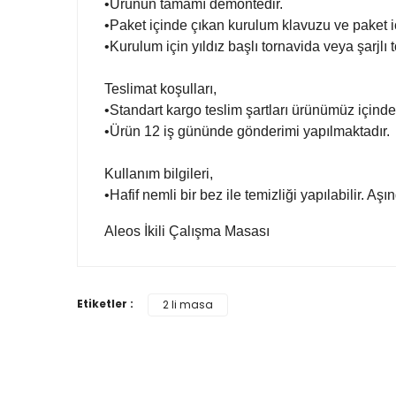
•Ürünün tamamı demontedir.
•Paket içinde çıkan kurulum klavuzu ve paket i
•Kurulum için yıldız başlı tornavida veya şarjlı 
Teslimat koşulları,
•Standart kargo teslim şartları ürünümüz içinde
•Ürün 12 iş gününde gönderimi yapılmaktadır.
Kullanım bilgileri,
•Hafif nemli bir bez ile temizliği yapılabilir. Aş
Aleos İkili Çalışma Masası
Bu ürünün fiyat bilgisi, resim, ürün açıklamalarında
Etiketler :
2 li masa
Görüş ve önerileriniz için teşekkür ederiz.
Ürün resmi kalitesiz, bozuk veya görüntülenemiyor.
Ürün açıklamasında eksik bilgiler bulunuyor.