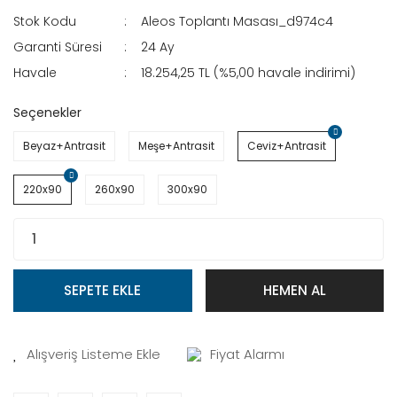
Stok Kodu
Aleos Toplantı Masası_d974c4
Garanti Süresi
24 Ay
Havale
18.254,25 TL (%5,00 havale indirimi)
Seçenekler
Beyaz+Antrasit
Meşe+Antrasit
Ceviz+Antrasit
220x90
260x90
300x90
SEPETE EKLE
HEMEN AL
Fiyat Alarmı