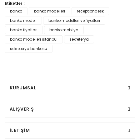
Etiketler :
banko
banko modelleri
receptiondesk
banko modeli
banko modelleri ve fiyatları
banko fiyatları
banko mobilya
banko modelleri istanbul
sekreterya
sekreterya bankosu
KURUMSAL
ALIŞVERİŞ
İLETİŞİM