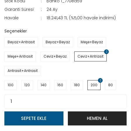
Stok Kodu
Banko 1_770ed59
Garanti Süresi
24 Ay
Havale
18.241,43 TL (%5,00 havale indirimi)
Seçenekler
Beyaz+Antrasit
Beyaz+Beyaz
Meşe+Beyaz
Meşe+Antrasit
Ceviz+Beyaz
Ceviz+Antrasit
Antrasit+Antrasit
100
120
140
160
180
200
80
SEPETE EKLE
HEMEN AL