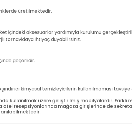
enklerde üretilmektedir.
ket içindeki aksesuarlar yardımıyla kurulumu gerçekleştiri
jlı tornavidaya ihtiyaç duyabilirsiniz.
çinde geçerlidir.
. Aşındırıcı kimyasal temizleyicilerin kullanılmaması tavsiye e
nda kullanılmak üzere geliştirilmiş mobilyalardır. Farkl
sıra otel resepsiyonlarında mağaza girişlerinde de sekr
lanılabilmektedir.