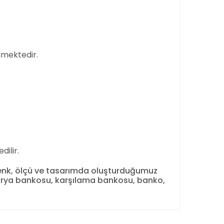
lmektedir.
dilir.
ı renk, ölçü ve tasarımda oluşturduğumuz
etarya bankosu, karşılama bankosu, banko,