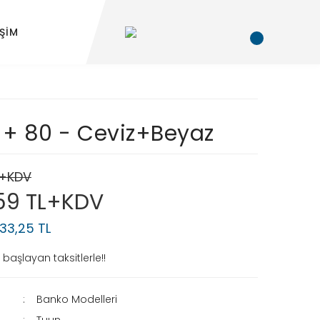
İŞİM
1+ 80 - Ceviz+Beyaz
L+KDV
,59 TL+KDV
133,25 TL
başlayan taksitlerle!!
Banko Modelleri