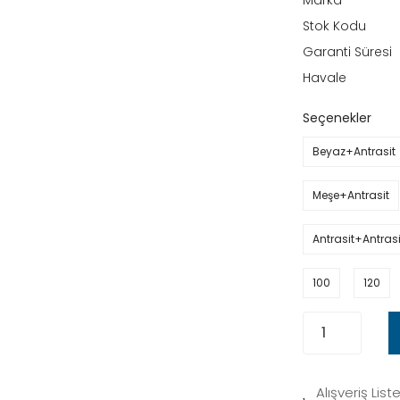
Marka
Stok Kodu
Garanti Süresi
Havale
Seçenekler
Beyaz+Antrasit
Meşe+Antrasit
Antrasit+Antrasi
100
120