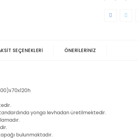
AKSIT SEÇENEKLERI
ÖNERILERINIZ
200)x70x120h
tedir.
standardında yonga levhadan üretilmektedir.
lamadır.
ir.
 kapağı bulunmaktadır.