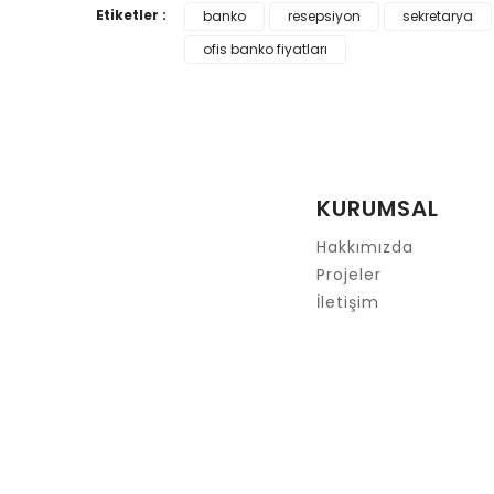
Bu ürünün fiyat bilgisi, resim, ürün açıklamalarında
Etiketler :
banko
resepsiyon
sekretarya
Görüş ve önerileriniz için teşekkür ederiz.
ofis banko fiyatları
Ürün resmi kalitesiz, bozuk veya görüntülenemiyor.
Ürün açıklamasında eksik bilgiler bulunuyor.
Ürün bilgilerinde hatalar bulunuyor.
Ürün fiyatı diğer sitelerden daha pahalı.
KURUMSAL
Bu ürüne benzer farklı alternatifler olmalı.
Hakkımızda
Projeler
İletişim