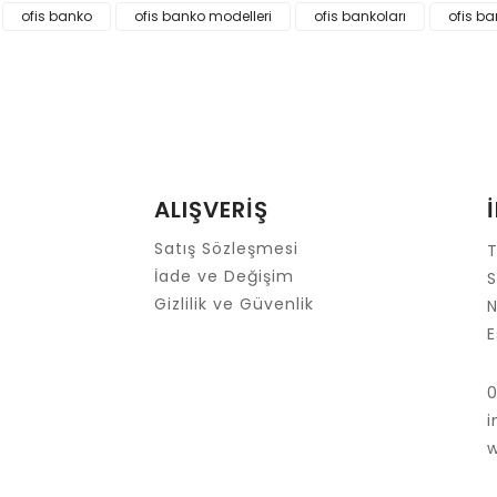
 ve diğer konularda yetersiz gördüğünüz noktaları öneri formunu kullanar
ofis banko
ofis banko modelleri
ofis bankoları
ofis b
Bu ürüne ilk yorumu siz yapın!
Yorum Yaz
ALIŞVERİŞ
Satış Sözleşmesi
T
İade ve Değişim
S
Gizlilik ve Güvenlik
N
E
Gönder