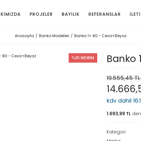
KIMIZDA
PROJELER
BAYİLİK
REFERANSLAR
İLET
Anasayfa
Banko Modelleri
Banko 1+ 80 - Ceviz+Beyaz
Banko 
%25 İNDİRİM
19.555,45 T
14.666
kdv dahil 16.
1.693,99 TL
den 
Kategori