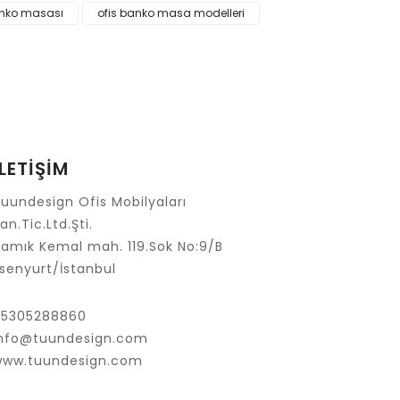
ak tarafımıza iletebilirsiniz.
anko masası
ofis banko masa modelleri
İLETİŞİM
uundesign Ofis Mobilyaları
an.Tic.Ltd.Şti.
amık Kemal mah. 119.Sok No:9/B
senyurt/İstanbul
05305288860
info@tuundesign.com
www.tuundesign.com