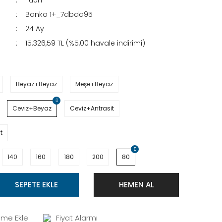
Tuun
Banko 1+_7dbdd95
24 Ay
15.326,59 TL (%5,00 havale indirimi)
Beyaz+Beyaz
Meşe+Beyaz
Ceviz+Beyaz
Ceviz+Antrasit
t
140
160
180
200
80
SEPETE EKLE
HEMEN AL
Fiyat Alarmı