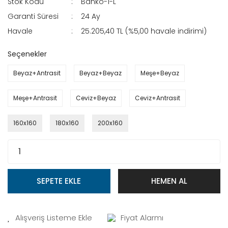
Stok Kodu
Banko-1-L
Garanti Süresi
24 Ay
Havale
25.205,40 TL (%5,00 havale indirimi)
Seçenekler
Beyaz+Antrasit
Beyaz+Beyaz
Meşe+Beyaz
Meşe+Antrasit
Ceviz+Beyaz
Ceviz+Antrasit
160x160
180x160
200x160
SEPETE EKLE
HEMEN AL
Fiyat Alarmı