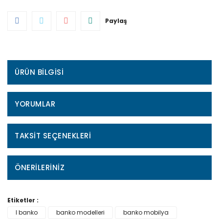
Paylaş
ÜRÜN BILGISI
YORUMLAR
TAKSIT SEÇENEKLERI
ÖNERILERINIZ
Etiketler :
l banko
banko modelleri
banko mobilya