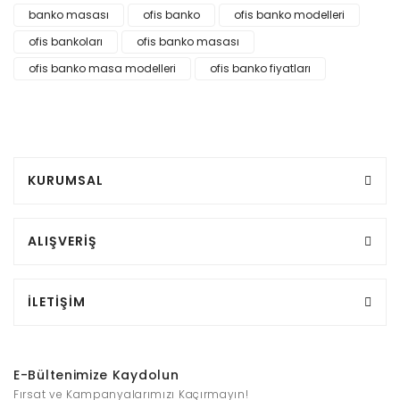
banko masası
ofis banko
ofis banko modelleri
ofis bankoları
ofis banko masası
ofis banko masa modelleri
ofis banko fiyatları
KURUMSAL
ALIŞVERİŞ
İLETİŞİM
E-Bültenimize Kaydolun
Fırsat ve Kampanyalarımızı Kaçırmayın!