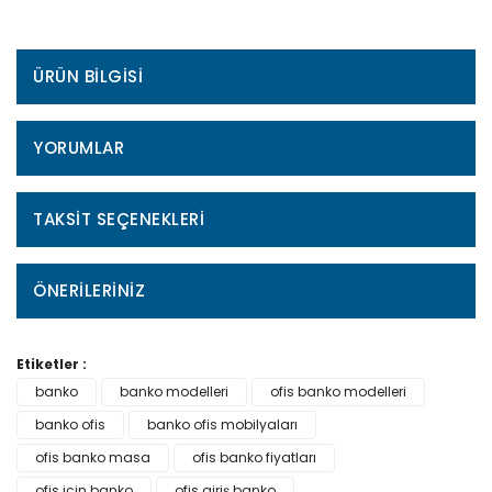
ÜRÜN BILGISI
YORUMLAR
TAKSIT SEÇENEKLERI
ÖNERILERINIZ
Etiketler :
banko
banko modelleri
ofis banko modelleri
banko ofis
banko ofis mobilyaları
ofis banko masa
ofis banko fiyatları
ofis için banko
ofis giriş banko