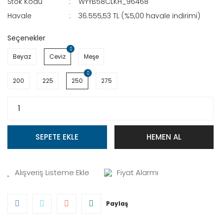
Stok Kodu
WYYB58CLKH_96468
Havale
36.555,53 TL (%5,00 havale indirimi)
Seçenekler
Beyaz
Ceviz
Meşe
200
225
250
275
SEPETE EKLE
HEMEN AL
Fiyat Alarmı
Paylaş