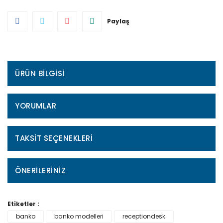
Paylaş
ÜRÜN BILGISI
YORUMLAR
TAKSIT SEÇENEKLERI
ÖNERILERINIZ
Etiketler :
banko
banko modelleri
receptiondesk