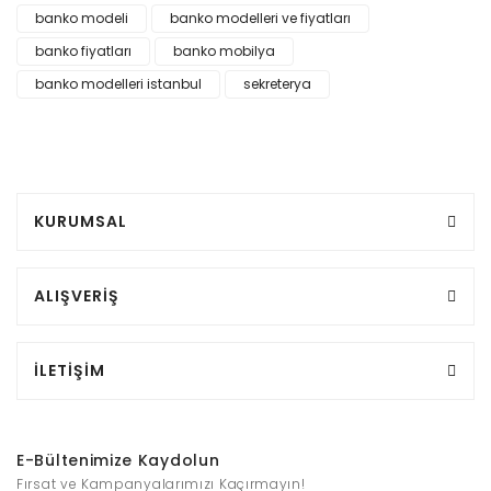
banko modeli
banko modelleri ve fiyatları
banko fiyatları
banko mobilya
banko modelleri istanbul
sekreterya
KURUMSAL
ALIŞVERİŞ
İLETİŞİM
E-Bültenimize Kaydolun
Fırsat ve Kampanyalarımızı Kaçırmayın!