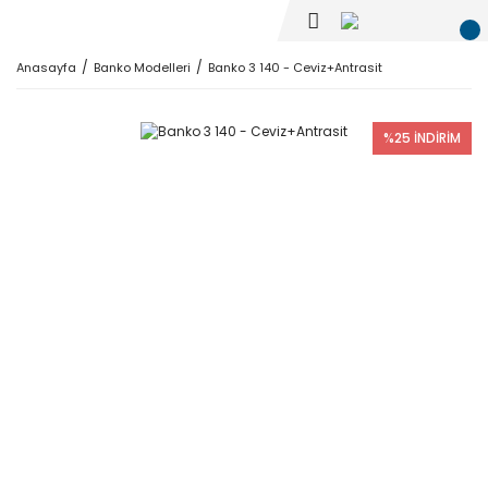
Anasayfa
Banko Modelleri
Banko 3 140 - Ceviz+Antrasit
%25 İNDİRİM