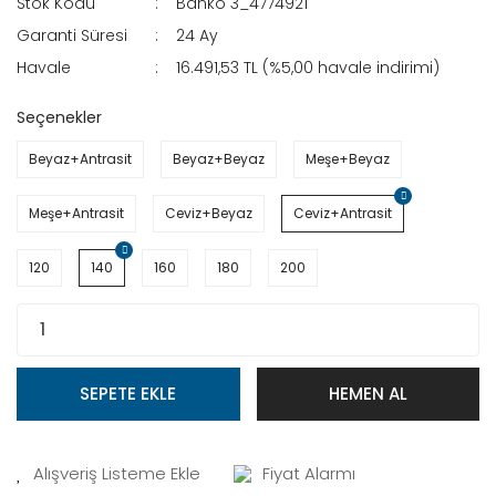
Stok Kodu
Banko 3_4774921
Garanti Süresi
24 Ay
Havale
16.491,53 TL (%5,00 havale indirimi)
Seçenekler
Beyaz+Antrasit
Beyaz+Beyaz
Meşe+Beyaz
Meşe+Antrasit
Ceviz+Beyaz
Ceviz+Antrasit
120
140
160
180
200
SEPETE EKLE
HEMEN AL
Fiyat Alarmı