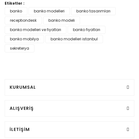
Etiketler :
banko
banko modelleri
banko tasarımları
receptiondesk
banko modeli
banko modelleri ve fiyatları
banko fiyatları
banko mobilya
banko modelleri istanbul
sekreterya
KURUMSAL
ALIŞVERİŞ
İLETİŞİM