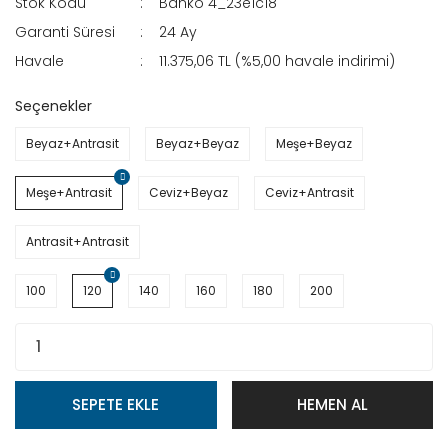
Stok Kodu
Banko 4_23e1c18
Garanti Süresi
24 Ay
Havale
11.375,06 TL (%5,00 havale indirimi)
Seçenekler
Beyaz+Antrasit
Beyaz+Beyaz
Meşe+Beyaz
Meşe+Antrasit
Ceviz+Beyaz
Ceviz+Antrasit
Antrasit+Antrasit
100
120
140
160
180
200
SEPETE EKLE
HEMEN AL