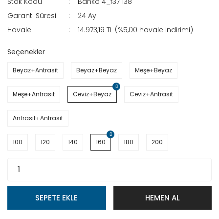
Stok Kodu
Banko 4_f371138
Garanti Süresi
24 Ay
Havale
14.973,19 TL (%5,00 havale indirimi)
Seçenekler
Beyaz+Antrasit
Beyaz+Beyaz
Meşe+Beyaz
Meşe+Antrasit
Ceviz+Beyaz
Ceviz+Antrasit
Antrasit+Antrasit
100
120
140
160
180
200
SEPETE EKLE
HEMEN AL