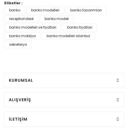
Etiketler :
banko
banko modelleri
banko tasarımları
receptiondesk
banko modeli
banko modelleri ve fiyatları
banko fiyatları
banko mobilya
banko modelleri istanbul
sekreterya
KURUMSAL
ALIŞVERİŞ
İLETİŞİM