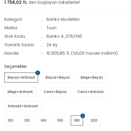
1.758,02 TL
den başlayan taksitlerle!!
Kategori
Banko Modelleri
Marka
Tuun
Stok Kodu
Banko 4_57b1745
Garanti Süresi
24 Ay
Havale
15.905,85 TL (%5,00 havale indirimi)
Seçenekler
Beyaz+Antrasit
Beyaz+Beyaz
Meşe+Beyaz
Meşe+Antrasit
Ceviz+Beyaz
Ceviz+Antrasit
Antrasit+Antrasit
100
120
140
160
180
200