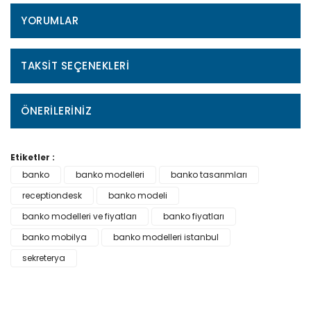
YORUMLAR
TAKSIT SEÇENEKLERI
ÖNERILERINIZ
Etiketler :
banko
banko modelleri
banko tasarımları
receptiondesk
banko modeli
banko modelleri ve fiyatları
banko fiyatları
banko mobilya
banko modelleri istanbul
sekreterya