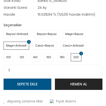
Stok Kodu
Banko 5_069e251
Garanti Süresi
24 Ay
Havale
15.528,94 TL (%5,00 havale indirimi)
Seçenekler
Beyaz+Antrasit
Beyaz+Beyaz
Meşe+Beyaz
Meşe+Antrasit
Ceviz+Beyaz
Ceviz+Antrasit
100
120
140
160
180
200
SEPETE EKLE
HEMEN AL
Fiyat Alarmı