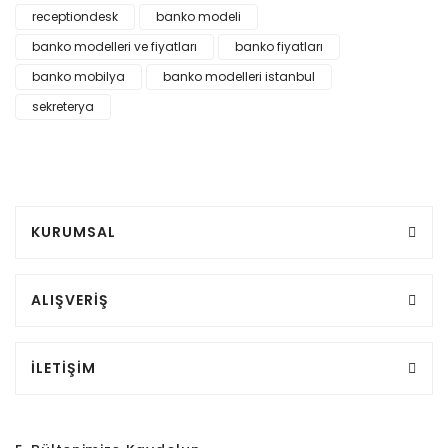
receptiondesk
banko modeli
banko modelleri ve fiyatları
banko fiyatları
banko mobilya
banko modelleri istanbul
sekreterya
KURUMSAL
ALIŞVERİŞ
İLETİŞİM