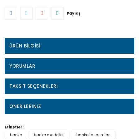
Paylaş
ÜRÜN BILGISI
YORUMLAR
TAKSIT SEÇENEKLERI
ÖNERILERINIZ
Etiketler :
banko
banko modelleri
banko tasarımları