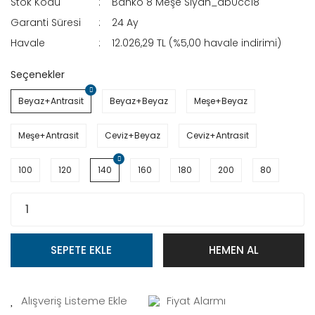
Stok Kodu
Banko 8 Meşe Siyah_ab0cc18
Garanti Süresi
24 Ay
Havale
12.026,29 TL (%5,00 havale indirimi)
Seçenekler
Beyaz+Antrasit
Beyaz+Beyaz
Meşe+Beyaz
Meşe+Antrasit
Ceviz+Beyaz
Ceviz+Antrasit
100
120
140
160
180
200
80
SEPETE EKLE
HEMEN AL
Fiyat Alarmı