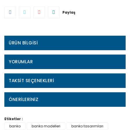
Paylaş
ÜRÜN BILGISI
YORUMLAR
TAKSIT SEÇENEKLERI
ÖNERILERINIZ
Etiketler :
banko
banko modelleri
banko tasarımları