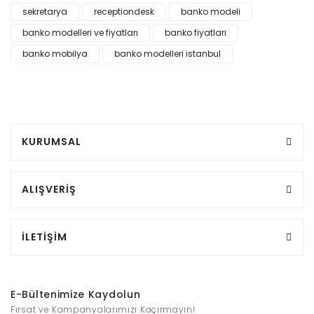
sekretarya
receptiondesk
banko modeli
banko modelleri ve fiyatları
banko fiyatları
banko mobilya
banko modelleri istanbul
KURUMSAL
ALIŞVERİŞ
İLETİŞİM
E-Bültenimize Kaydolun
Fırsat ve Kampanyalarımızı Kaçırmayın!