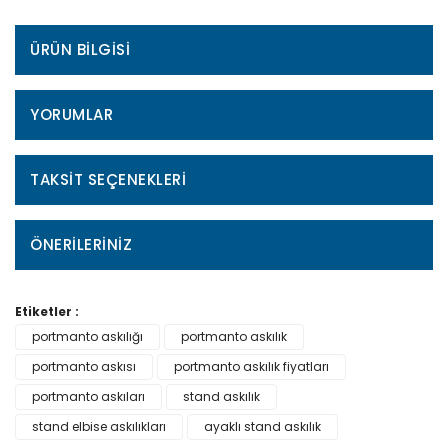
ÜRÜN BILGISI
YORUMLAR
TAKSIT SEÇENEKLERI
ÖNERILERINIZ
Etiketler :
portmanto askılığı
portmanto askılık
portmanto askısı
portmanto askılık fiyatları
portmanto askıları
stand askılık
stand elbise askılıkları
ayaklı stand askılık