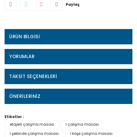
Paylaş
ÜRÜN BILGISI
YORUMLAR
TAKSIT SEÇENEKLERI
ÖNERILERINIZ
Etiketler :
etajerli çalışma masası
l çalışma masası
l şeklinde çalışma masası
l köşe çalışma masası