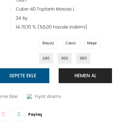
Tuun
Cube-40 Toplantı Masası L
24 Ay
14.711,70 TL (%5,00 havale indirimi)
Beyaz
Ceviz
Meşe
240
300
360
SEPETE EKLE
HEMEN AL
Fiyat Alarmı
Paylaş