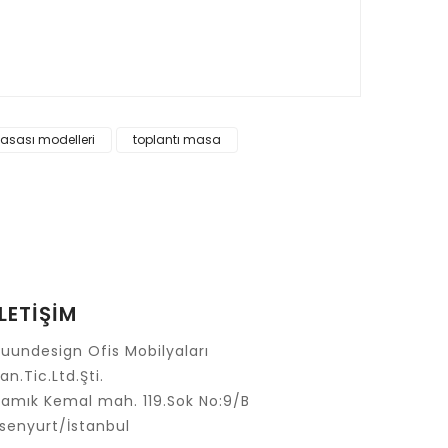
ak tarafımıza iletebilirsiniz.
masası modelleri
toplantı masa
İLETİŞİM
uundesign Ofis Mobilyaları
an.Tic.Ltd.Şti.
amık Kemal mah. 119.Sok No:9/B
senyurt/İstanbul