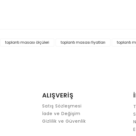
 ve diğer konularda yetersiz gördüğünüz noktaları öneri formunu kullanar
toplantı masası ölçüleri
toplantı masası fiyatları
toplantı 
Bu ürüne ilk yorumu siz yapın!
Yorum Yaz
ALIŞVERİŞ
Satış Sözleşmesi
T
İade ve Değişim
S
Gizlilik ve Güvenlik
N
E