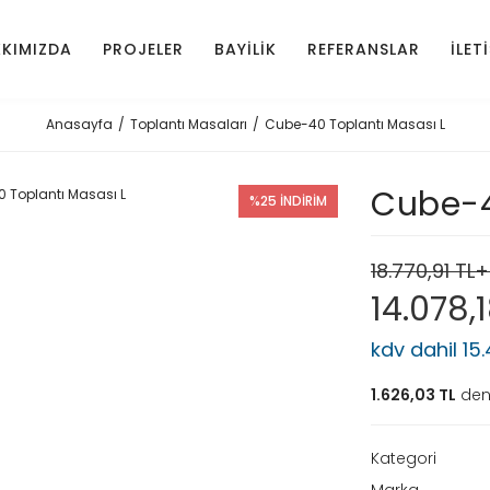
KIMIZDA
PROJELER
BAYİLİK
REFERANSLAR
İLET
Anasayfa
Toplantı Masaları
Cube-40 Toplantı Masası L
Cube-4
%25 İNDİRİM
18.770,91 TL
14.078,
kdv dahil 15
1.626,03 TL
den 
Kategori