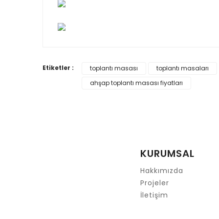
Bu ürünün fiyat bilgisi, resim, ürün açıklamalarında
Etiketler :
toplantı masası
toplantı masaları
Görüş ve önerileriniz için teşekkür ederiz.
ahşap toplantı masası fiyatları
Ürün resmi kalitesiz, bozuk veya görüntülenemiyor.
Ürün açıklamasında eksik bilgiler bulunuyor.
Ürün bilgilerinde hatalar bulunuyor.
Ürün fiyatı diğer sitelerden daha pahalı.
KURUMSAL
Bu ürüne benzer farklı alternatifler olmalı.
Hakkımızda
Projeler
İletişim