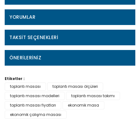
YORUMLAR
TAKSIT SEÇENEKLERI
ÖNERILERINIZ
Etiketler :
toplantı masası
toplantı masası ölçüleri
toplantı masası modelleri
toplantı masası takımı
toplantı masası fiyatları
ekonomik masa
ekonomik çalışma masası