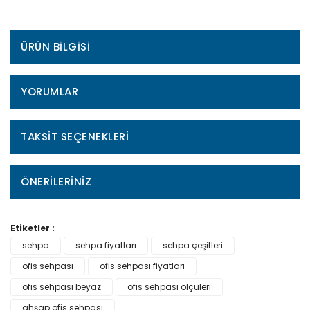
ÜRÜN BILGISI
YORUMLAR
TAKSIT SEÇENEKLERI
ÖNERILERINIZ
Etiketler :
sehpa
sehpa fiyatları
sehpa çeşitleri
ofis sehpası
ofis sehpası fiyatları
ofis sehpası beyaz
ofis sehpası ölçüleri
ahşap ofis sehpası