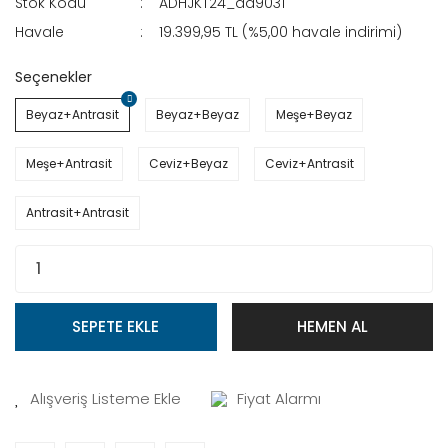
Stok Kodu
ADHJKT24_aa9031
Havale
19.399,95 TL (%5,00 havale indirimi)
Seçenekler
Beyaz+Antrasit
Beyaz+Beyaz
Meşe+Beyaz
Meşe+Antrasit
Ceviz+Beyaz
Ceviz+Antrasit
Antrasit+Antrasit
SEPETE EKLE
HEMEN AL
Fiyat Alarmı