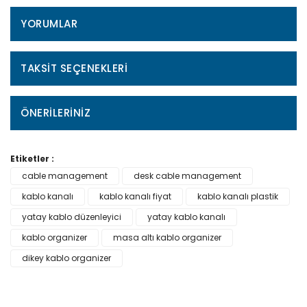
YORUMLAR
TAKSIT SEÇENEKLERI
ÖNERILERINIZ
Etiketler :
cable management
desk cable management
kablo kanalı
kablo kanalı fiyat
kablo kanalı plastik
yatay kablo düzenleyici
yatay kablo kanalı
kablo organizer
masa altı kablo organizer
dikey kablo organizer