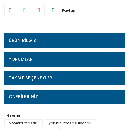
Paylaş
ÜRÜN BILGISI
YORUMLAR
TAKSIT SEÇENEKLERI
ÖNERILERINIZ
Etiketler :
yönetici masası
yönetici masası fiyatları