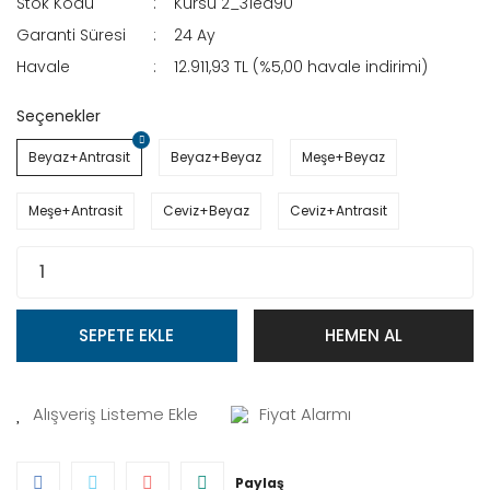
Stok Kodu
Kürsü 2_31ed90
Garanti Süresi
24 Ay
Havale
12.911,93 TL (%5,00 havale indirimi)
Seçenekler
Beyaz+Antrasit
Beyaz+Beyaz
Meşe+Beyaz
Meşe+Antrasit
Ceviz+Beyaz
Ceviz+Antrasit
SEPETE EKLE
HEMEN AL
Fiyat Alarmı
Paylaş