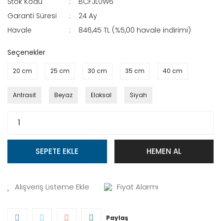
Stok Kodu
BCFJLUW6
Garanti Süresi
24 Ay
Havale
846,45 TL (%5,00 havale indirimi)
Seçenekler
20 cm
25 cm
30 cm
35 cm
40 cm
Antrasit
Beyaz
Eloksal
Siyah
SEPETE EKLE
HEMEN AL
Fiyat Alarmı
Paylaş