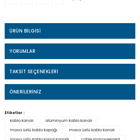
ÜRÜN BILGISI
YORUMLAR
TAKSIT SEÇENEKLERI
ÖNERILERINIZ
Etiketler :
kablo kanalı
alüminyum kablo kanalı
masa üstü kablo kapağı
masa üstü kablo kanalı
masa üstü kablo kanal kapağı
cable management