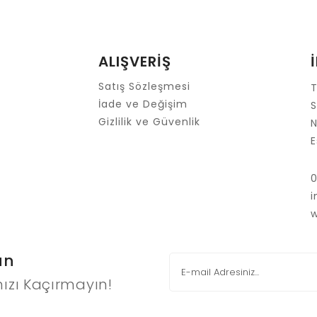
Yorum Yaz
ALIŞVERİŞ
Satış Sözleşmesi
T
İade ve Değişim
S
Gizlilik ve Güvenlik
N
E
Gönder
un
ızı Kaçırmayın!