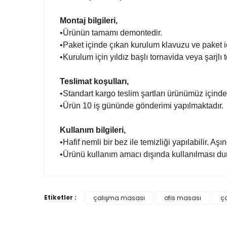
Montaj bilgileri,
•Ürünün tamamı demontedir.
•Paket içinde çıkan kurulum klavuzu ve paket i
•Kurulum için yıldız başlı tornavida veya şarjlı 
Teslimat koşulları,
•Standart kargo teslim şartları ürünümüz içinde
•Ürün 10 iş gününde gönderimi yapılmaktadır.
Kullanım bilgileri,
•Hafif nemli bir bez ile temizliği yapılabilir. Aş
•Ürünü kullanım amacı dışında kullanılması du
Bu ürünün fiyat bilgisi, resim, ürün açıklamalarında
Etiketler :
çalışma masası
ofis masası
ç
Görüş ve önerileriniz için teşekkür ederiz.