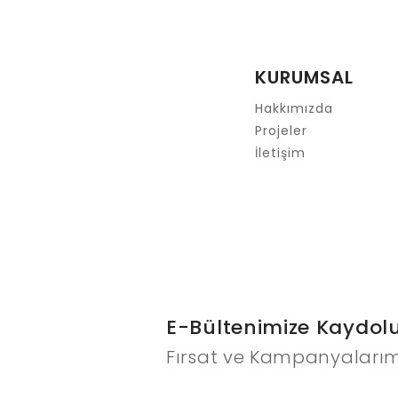
Ürün resmi kalitesiz, bozuk veya görüntülenemiyor.
Ürün açıklamasında eksik bilgiler bulunuyor.
Ürün bilgilerinde hatalar bulunuyor.
KURUMSAL
Ürün fiyatı diğer sitelerden daha pahalı.
Bu ürüne benzer farklı alternatifler olmalı.
Hakkımızda
Projeler
İletişim
E-Bültenimize Kaydol
Fırsat ve Kampanyalarım