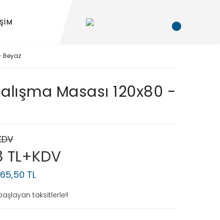
İŞİM
- Beyaz
alışma Masası 120x80 -
+KDV
8 TL+KDV
265,50 TL
aşlayan taksitlerle!!