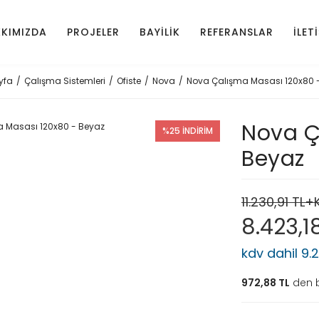
KIMIZDA
PROJELER
BAYİLİK
REFERANSLAR
İLET
yfa
Çalışma Sistemleri
Ofiste
Nova
Nova Çalışma Masası 120x80 
Nova Ç
%25 İNDİRİM
Beyaz
11.230,91 TL
8.423,1
kdv dahil 9.
972,88 TL
den b