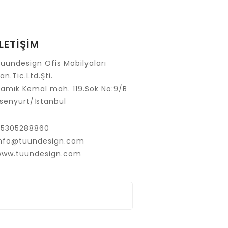
İLETİŞİM
uundesign Ofis Mobilyaları
an.Tic.Ltd.Şti.
amık Kemal mah. 119.Sok No:9/B
senyurt/İstanbul
05305288860
info@tuundesign.com
www.tuundesign.com