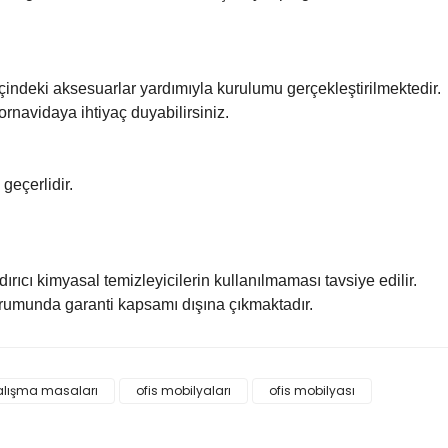
çindeki aksesuarlar yardımıyla kurulumu gerçekleştirilmektedir.
tornavidaya ihtiyaç duyabilirsiniz.
 geçerlidir.
ındırıcı kimyasal temizleyicilerin kullanılmaması tavsiye edilir.
rumunda garanti kapsamı dışına çıkmaktadır.
 ve diğer konularda yetersiz gördüğünüz noktaları öneri formunu kullanar
alışma masaları
ofis mobilyaları
ofis mobilyası
Bu ürüne ilk yorumu siz yapın!