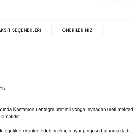
AKSIT SEÇENEKLERI
ÖNERILERINIZ
niz.
dında Kastamonu entegre üretimli yonga levhadan üretilmektedi
lamalıdır.
 eğrilikleri kontrol edebilmek için ayar pingosu bulunmaktadır.