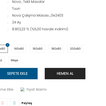
Nova
,
Tekli Masalar
Tuun
Nova Çalışma Masası_0e2403
24 Ay
8.802,23 TL (%5,00 havale indirimi)
0x80
140x80
160x80
180x80
200x80
iz
Meşe
SEPETE EKLE
HEMEN AL
Fiyat Alarmı
Paylaş