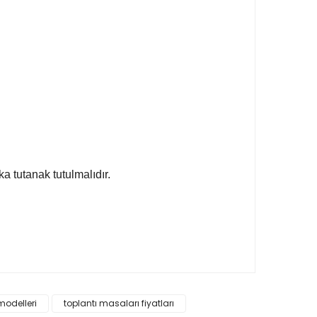
a tutanak tutulmalıdır.
ak tarafımıza iletebilirsiniz.
modelleri
toplantı masaları fiyatları