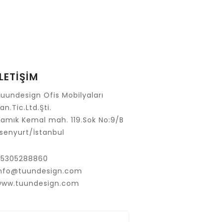
İLETİŞİM
uundesign Ofis Mobilyaları
an.Tic.Ltd.Şti.
amık Kemal mah. 119.Sok No:9/B
senyurt/İstanbul
05305288860
info@tuundesign.com
www.tuundesign.com