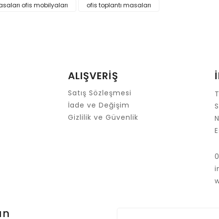
Bu ürüne ilk yorumu siz yapın!
asaları ofis mobilyaları
ofis toplantı masaları
Yorum Yaz
ALIŞVERİŞ
Satış Sözleşmesi
T
İade ve Değişim
S
Gizlilik ve Güvenlik
N
E
Gönder
un