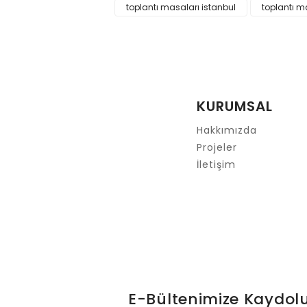
toplantı masaları istanbul
toplantı m
Ürün resmi kalitesiz, bozuk veya görüntülenemiyor.
Ürün açıklamasında eksik bilgiler bulunuyor.
Ürün bilgilerinde hatalar bulunuyor.
Ürün fiyatı diğer sitelerden daha pahalı.
KURUMSAL
Bu ürüne benzer farklı alternatifler olmalı.
Hakkımızda
Projeler
İletişim
E-Bültenimize Kaydol