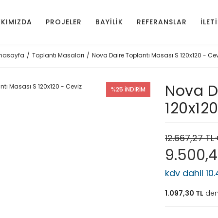
KIMIZDA
PROJELER
BAYİLİK
REFERANSLAR
İLET
nasayfa
Toplantı Masaları
Nova Daire Toplantı Masası S 120x120 - Cev
Nova D
%25 İNDİRİM
120x120
12.667,27 T
9.500,
kdv dahil 10
1.097,30 TL
den 