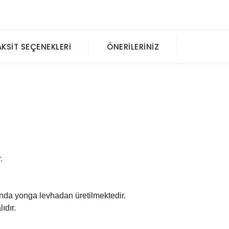
AKSIT SEÇENEKLERI
ÖNERILERINIZ
.
nda yonga levhadan üretilmektedir.
ıdır.