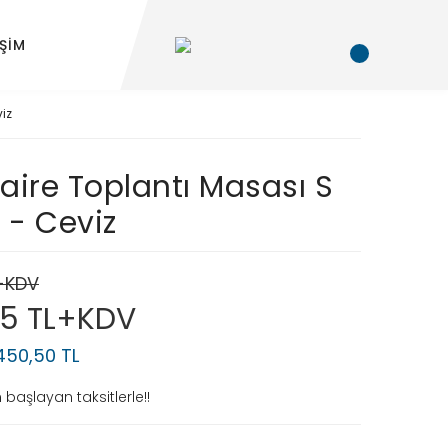
İŞİM
iz
aire Toplantı Masası S
 - Ceviz
L+KDV
45 TL+KDV
.450,50 TL
başlayan taksitlerle!!