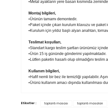
•Metal ayakların yere basan kısmında zemindeki
Montaj bilgileri,
•Ürünün tamamı demontedir.
•Paket içinde çıkan kurulum klavuzu ve paket i
•Kurulum için yıldız başlı alyan anahtarı, tornav
Teslimat koşulları,
•Standart kargo teslim şartları ürünümüz içinde
•Ürün 15 iş gününde gönderimi yapılmaktadır.
•Lütfen paketin hasarlı olup olmadığını teslim a
Kullanım bilgileri,
•Hafif nemli bir bez ile temizliği yapılabilir. Aş
•Ürünü kullanım amacı dışında kullanılması du
Bu ürünün fiyat bilgisi, resim, ürün açıklamalarında
Etiketler :
toplantı masası
toplantı masaları
Görüş ve önerileriniz için teşekkür ederiz.