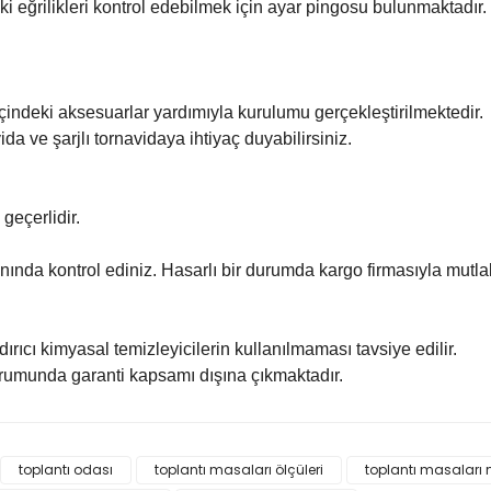
 eğrilikleri kontrol edebilmek için ayar pingosu bulunmaktadır.
çindeki aksesuarlar yardımıyla kurulumu gerçekleştirilmektedir.
ida ve şarjlı tornavidaya ihtiyaç duyabilirsiniz.
 geçerlidir.
nında kontrol ediniz. Hasarlı bir durumda kargo firmasıyla mutlak
ındırıcı kimyasal temizleyicilerin kullanılmaması tavsiye edilir.
rumunda garanti kapsamı dışına çıkmaktadır.
 ve diğer konularda yetersiz gördüğünüz noktaları öneri formunu kullanar
toplantı odası
toplantı masaları ölçüleri
toplantı masaları 