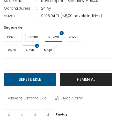
Stok Kodu
Nova Toplantı Masası S_69944
Garanti Süresi
24 Ay
Havale
9.105,04 TL (%5,00 havale indirimi)
Seçenekler
100x100
110x110
120x120
90x90
Beyaz
Ceviz
Meşe
SEPETE EKLE
HEMEN AL
Fiyat Alarmı
Paylaş