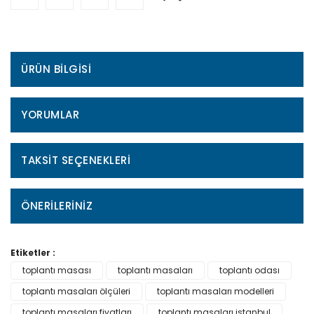
ÜRÜN BILGISI
YORUMLAR
TAKSIT SEÇENEKLERI
ÖNERILERINIZ
Etiketler :
toplantı masası
toplantı masaları
toplantı odası
toplantı masaları ölçüleri
toplantı masaları modelleri
toplantı masaları fiyatları
toplantı masaları istanbul