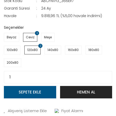
Stok Kodu
ABCFNVY3_366bf7
Garanti Süresi
24 Ay
Havale
9.818,96 TL (%5,00 havale indirimi)
Seçenekler
Beyaz
Ceviz
Meşe
100x80
120x80
140x80
160x80
180x80
200x80
SEPETE EKLE
HEMEN AL
Fiyat Alarmı