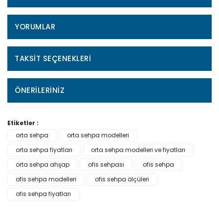
YORUMLAR
TAKSIT SEÇENEKLERI
ÖNERILERINIZ
Etiketler :
orta sehpa
orta sehpa modelleri
orta sehpa fiyatları
orta sehpa modelleri ve fiyatları
orta sehpa ahşap
ofis sehpası
ofis sehpa
ofis sehpa modelleri
ofis sehpa ölçüleri
ofis sehpa fiyatları