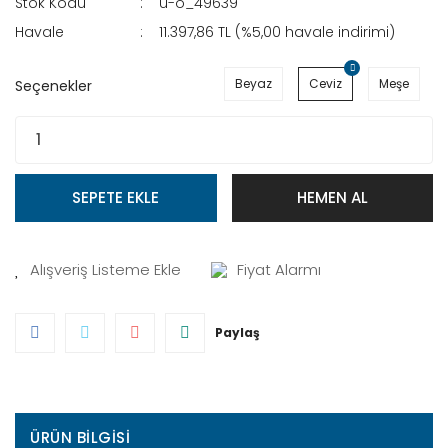
Stok Kodu
u-o_49639
Havale
11.397,86 TL (%5,00 havale indirimi)
Beyaz
Ceviz
Meşe
Seçenekler
SEPETE EKLE
HEMEN AL
Fiyat Alarmı
Paylaş
ÜRÜN BILGISI