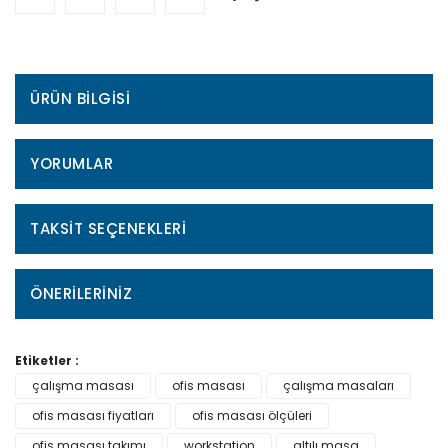
ÜRÜN BILGISI
YORUMLAR
TAKSIT SEÇENEKLERI
ÖNERILERINIZ
Etiketler :
çalışma masası
ofis masası
çalışma masaları
ofis masası fiyatları
ofis masası ölçüleri
ofis masası takımı
workstation
altılı masa