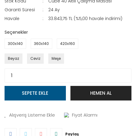
Stok Kodu
Cube 40 Altılı Çalışma Masası
Garanti Süresi
24 Ay
Havale
33.843,75 TL (%5,00 havale indirimi)
Seçenekler
300x140
360x140
420x160
Beyaz
Ceviz
Meşe
SEPETE EKLE
HEMEN AL
Fiyat Alarmı
Paylaş