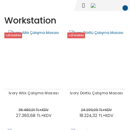
Workstation
%25 İNDİRİM
%25 İNDİRİM
İvory Altılı Çalışma Masası
İvory Dörtlü Çalışma Masası
36.480,91 TL+KDV
24.299,09 TL+KDV
27.360,68 TL+KDV
18.224,32 TL+KDV