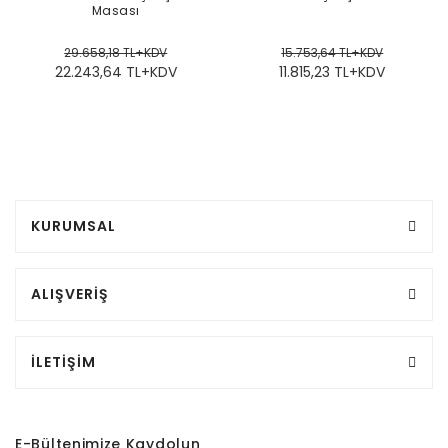
Masası
29.658,18 TL+KDV
15.753,64 TL+KDV
22.243,64 TL+KDV
11.815,23 TL+KDV
KURUMSAL
ALIŞVERİŞ
İLETİŞİM
E-Bültenimize Kaydolun