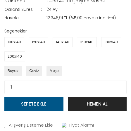
Stok Kodu
Cube 40 İkili Çalışma Masası
Garanti Süresi
24 Ay
Havale
12.346,91 TL (%5,00 havale indirimi)
Seçenekler
100x140
120x140
140x140
160x140
180x140
200x140
Beyaz
Ceviz
Meşe
SEPETE EKLE
HEMEN AL
Fiyat Alarmı